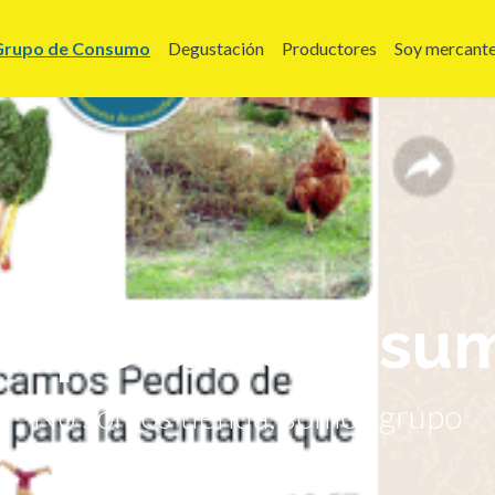
Grupo de Consumo
Degustación
Productores
Soy mercant
rupo de Consu
No somos tienda, somos grupo