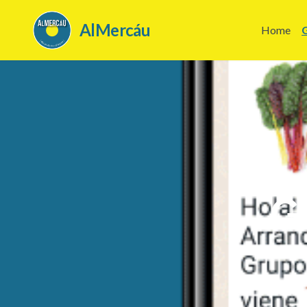
AlMercáu
Home
G