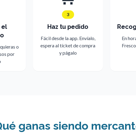
3
 el
Haz tu pedido
Recoge
go
Fácil desde la app. Envíalo,
En hor
espera al tícket de compra
Fresco
 quieras o
y págalo
isos por
p
ué ganas siendo mercan