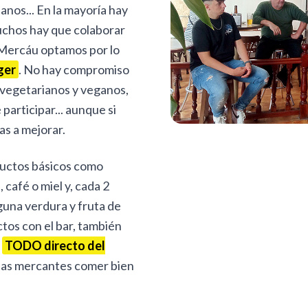
nos... En la mayoría hay
uchos hay que colaborar
AlMercáu optamos por lo
ger
. No hay compromiso
vegetarianos y veganos,
participar... aunque si
s a mejorar.
ductos básicos como
café o miel y, cada 2
una verdura y fruta de
tos con el bar, también
.
TODO directo del
 las mercantes comer bien