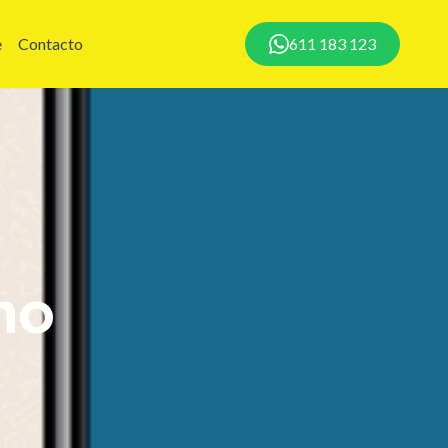
e
Contacto
611 183 123
mo