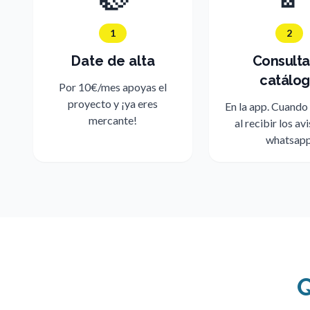
1
2
Date de alta
Consulta
catálo
Por 10€/mes apoyas el
proyecto y ¡ya eres
En la app. Cuando
mercante!
al recibir los av
whatsap
Q