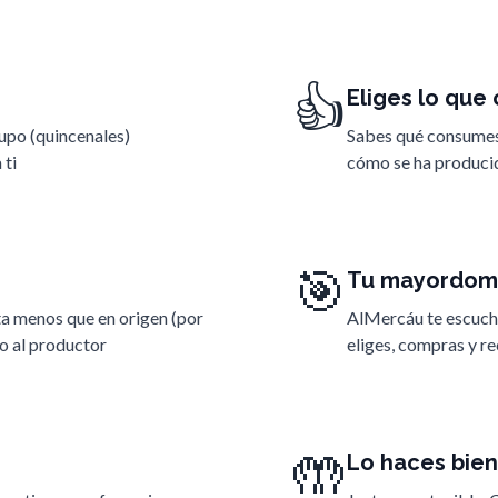
👍
Eliges lo qu
rupo (quincenales)
Sabes qué consumes,
 ti
cómo se ha produci
🎯
Tu mayordom
ta menos que en origen (por
AlMercáu te escucha
o al productor
eliges, compras y r
🤲
Lo haces bien